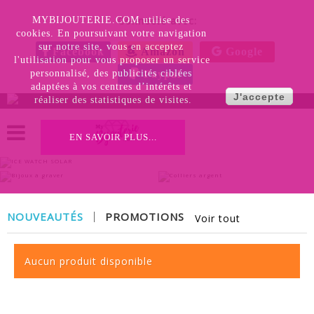
Connecté avec:
MYBIJOUTERIE.COM utilise des 
cookies. En poursuivant votre navigation 
sur notre site, vous en acceptez 
Facebook
Amazon
Google
l'utilisation pour vous proposer un service 
personnalisé, des publicités ciblées 
Paypal
adaptées à vos centres d’intérêts et 
Colliers
J'accepte
réaliser des statistiques de visites.
Bijoux
Nouveauté
Argent
à Graver
EN SAVOIR PLUS...
VOIR
NOUVEAUTÉS
PROMOTIONS
Voir tout
Aucun produit disponible